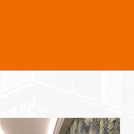
Iluminamos todos los rincones al gusto de
nuestro cliente. Los armarios con luz led, los
espejos de nuestros baños con una luz
especial, luces en el mobiliario del salón,
bajo las escaleras o en las fachadas del
edificio. Todo para que sientas que tengas
un diseño exclusivo y te sientas en un
espacio especial, con un consumo mínimo.
Algunos de nuestros proyectos
Nuestras últimas reformas en Viviendas