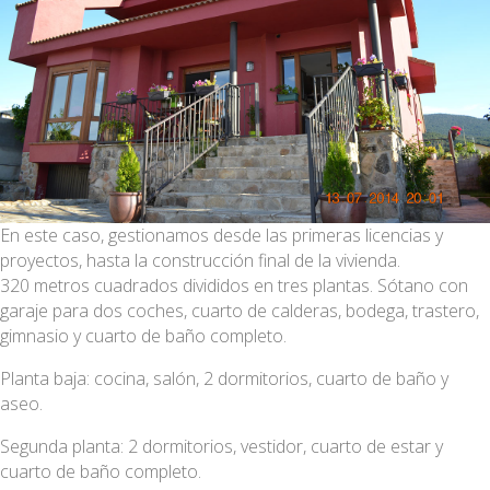
En este caso, gestionamos desde las primeras licencias y
proyectos, hasta la construcción final de la vivienda.
320 metros cuadrados divididos en tres plantas. Sótano con
garaje para dos coches, cuarto de calderas, bodega, trastero,
gimnasio y cuarto de baño completo.
Planta baja: cocina, salón, 2 dormitorios, cuarto de baño y
aseo.
Segunda planta: 2 dormitorios, vestidor, cuarto de estar y
cuarto de baño completo.